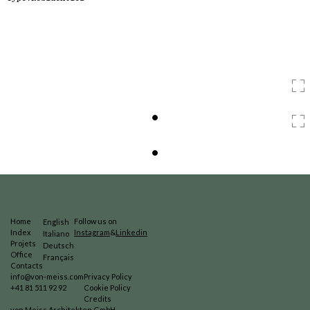
Home
Follow us on
English
Index
Instagram
&
Linkedin
Italiano
Projets
Deutsch
Office
Français
Contacts
info@von-meiss.com
Privacy Policy
+41 81 511 92 92
Cookie Policy
Credits
von Meiss Architekten GmbH