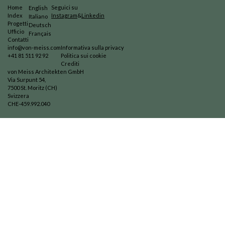
Home
Seguici su
English
Index
Instagram
&
Linkedin
Italiano
Progetti
Deutsch
Ufficio
Français
Contatti
info@von-meiss.com
Informativa sulla privacy
+41 81 511 92 92
Politica sui cookie
Crediti
von Meiss Architekten GmbH
Via Surpunt 54,
7500 St. Moritz (CH)
Svizzera
CHE-459.992.040